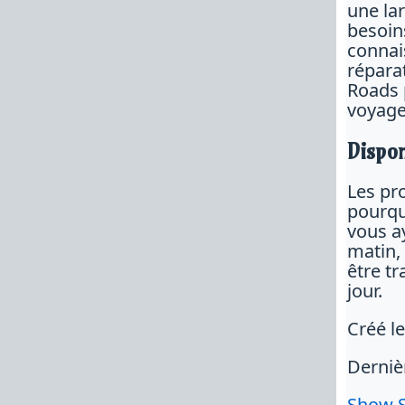
une la
besoin
connai
répara
Roads 
voyage
Dispo
Les pr
pourqu
vous ay
matin,
être tr
jour.
Créé l
Dernièr
Show 