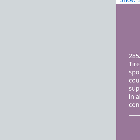
285
Tir
spo
cou
sup
in a
con