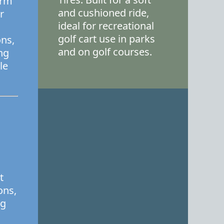
arm
and cushioned ride,
r
ideal for recreational
golf cart use in parks
ons,
and on golf courses.
ng
le
t
ons,
ng