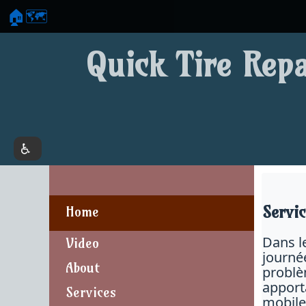
🏠
🗺️
Quick Tire Repa
Servi
Home
Dans l
Video
journée
About
problèm
apporta
Services
mobile