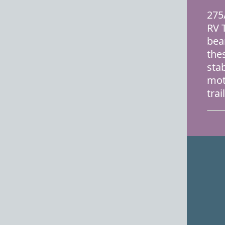
275
RV 
bea
the
stab
mot
trai