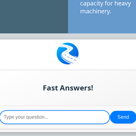
capacity for heavy
machinery.
Fast Answers!
Send