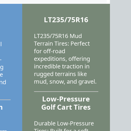
LT235/75R16
LT235/75R16 Mud
Terrain Tires: Perfect
l
for off-road
expeditions, offering
-
incredible traction in
ng
rugged terrains like
ce
mud, snow, and gravel.
and
Low-Pressure
m
Golf Cart Tires
Durable Low-Pressure
Tires: Built for a soft