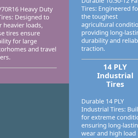
Durable 10.50-12 F
Tires: Engineered fo
/70R16 Heavy Duty
the toughest
Tires: Designed to
agricultural conditi
r heavier loads,
providing long-lasti
se tires ensure
durability and reliab
ility for large
traction.
orhomes and travel
lers.
14 PLY
Industrial
Tires
Durable 14 PLY
Industrial Tires: Buil
for extreme conditi
ensuring long-lasti
wear and high load