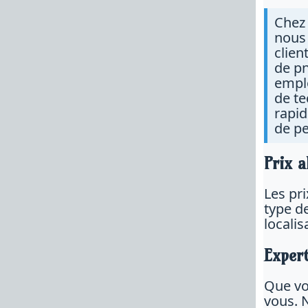
Chez
nous
clien
de pn
emplo
de te
rapid
de pe
Prix a
Les pr
type d
localis
Expert
Que vo
vous. 