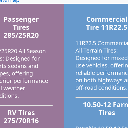
Passenger
Commercial
Tires
Tire 11R22.5
285/25R20
11R22.5 Commercia
All-Terrain Tires:
/25R20 All Season
Designed for mixed
es: Designed for
use vehicles, offeri
rts sedans and
reliable performan
pes, offering
on both highways 
erior performance
off-road conditions.
ll weather
ditions.
10.50-12 Far
RV Tires
Tires
275/70R16