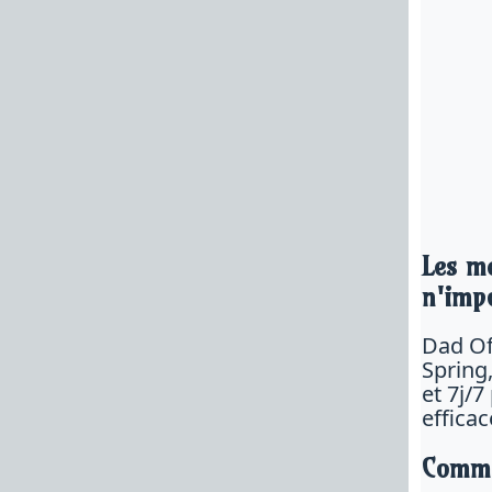
Les me
n'imp
Dad Of
Spring
et 7j/
efficac
Commo