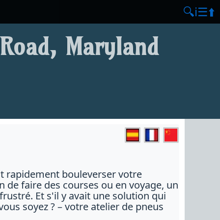
🔍
ℹ️
☰
⬆️
l Road, Maryland
ut rapidement bouleverser votre
in de faire des courses ou en voyage, un
stré. Et s'il y avait une solution qui
vous soyez ? – votre atelier de pneus